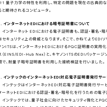
※1 量子力学の特性を利用し、特定の問題を現在の古典的
ると期待されるコンピュータ。
2. インターネットEDIにおける暗号証明書について
インターネット EDIにおける電子証明書も、認証・署名・
はセキュリティ上の脅威となります。そこで、かねてよりEDI
ノンITSは、インターネットEDIにおけるPQC証明書の実用
ス（EINS/EDI-Hub Nex）と、キヤノンITSのEDIパッケージソフト
間で、耐量子暗号証明書を利用した接続検証を行いました。
3. インテックのインターネットEDI対応電子証明書発行サ
インテックはインターネットEDI対応電子証明書発行サービス(EI
ターネットEDIにおける認証・署名・暗号化を行うための電
インテックでは、量子社会に向けたセキュリティ強化とPQ