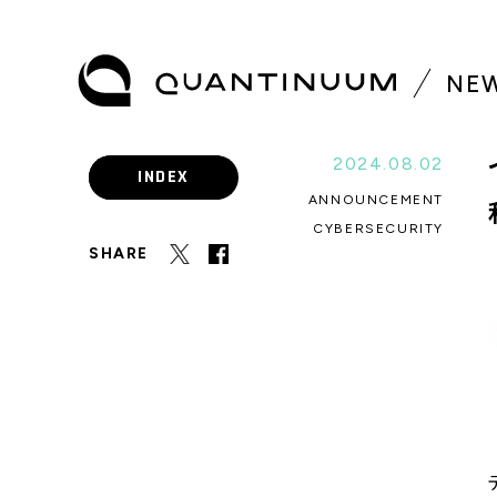
N
E
2024.08.02
INDEX
ANNOUNCEMENT
CYBERSECURITY
SHARE