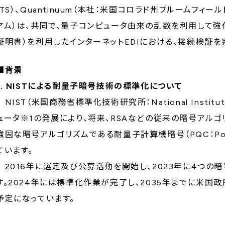
ITS）、Quantinuum（本社：米国コロラド州ブルームフィールド市
アム）は、共同で、量子コンピュータ由来の乱数を利用して強
証明書）を利用したインターネットEDIにおける、接続検証を
■背景
1. NISTによる耐量子暗号技術の標準化について
NIST（米国商務省標準化技術研究所：National Institute 
ュータ※1の発展により、将来、RSAなどの従来の暗号アル
強固な暗号アルゴリズムである耐量子計算機暗号（PQC：Post-Q
ています。
2016年に選定及び公募活動を開始し、2023年に4つの
す。2024年には標準化作業が完了し、2035年までに米国
予定になっています。