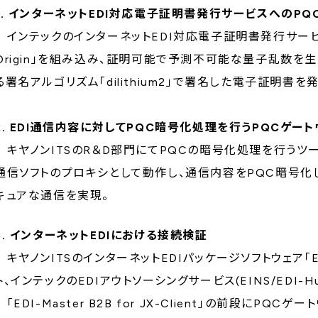
1. インターネットEDI対応電子証明書発行サービスへのP
インテックのインターネットEDI対応電子証明書発行サービス(EIN
Origin」を組み込み、証明可能で予測不可能な量子乱数を
る署名アルゴリズム「dilithium2」で署名した電子証明書を
2. EDI通信内容に対してPQC暗号化処理を行うPQCゲー
キヤノンITSのR＆D部門にてPQCの暗号化処理を行うツー
通信ソフトのプロキシとして動作し、通信内容をPQC暗号
キュアな通信を実現。
3. インターネットEDIにおける接続検証
キヤノンITSのインターネットEDIパッケージソフトウェア「EDI-Ma
ト、インテックのEDIアウトソーシングサービス(EINS/EDI-
「EDI-Master B2B for JX-Client」の前段にPQCゲ