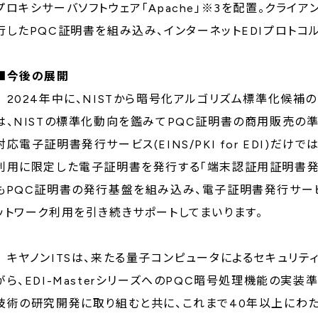
プロキシサーバソフトウェア「Apache」※3を配置。クライアント側
行したPQC証明書を組み込み、インターネットEDIプロトコ
■今後の展開
2024年中に、NISTから暗号化アルゴリズム標準化候補
は、NISTの標準化動向を鑑みてPQC証明書の商用販売の準
対応電子証明書発行サービス(EINS/PKI for EDI)
利用に限定した電子証明書を発行する「端末認証用証明書発行サービス(E
もPQC証明書の発行基盤を組み込み、電子証明書発行サービス
ットワーク利用を引き続きサポートしてまいります。
キヤノンITSは、来たる量子コンピュータによるセキュリテ
がら、EDI-MasterシリーズへのPQC暗号処理機能の実
技術の研究開発に取り組むと共に、これまで40年以上にわた