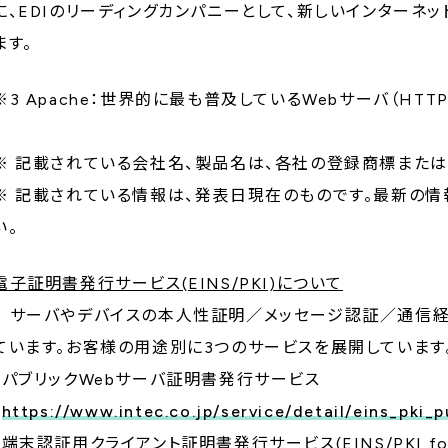
に、EDIのリーディングカンパニーとして、新しいインターネッ
ます。
※3 Apache：世界的に最も普及しているWebサーバ（HTT
※ 記載されている会社名、製品名は、各社の登録商標または
※ 記載されている情報は、発表日現在のものです。最新の
い。
電子証明書発行サービス(EINS/PKI)について
サーバやデバイスの本人性証明／メッセージ認証／通信経
ています。お客様の用途別に3つのサービスを展開しています
・パブリックWebサーバ証明書発行サービス
（
https://www.intec.co.jp/service/detail/eins_pki_
・端末認証用クライアント証明書発行サービス(EINS/PKI for Sm