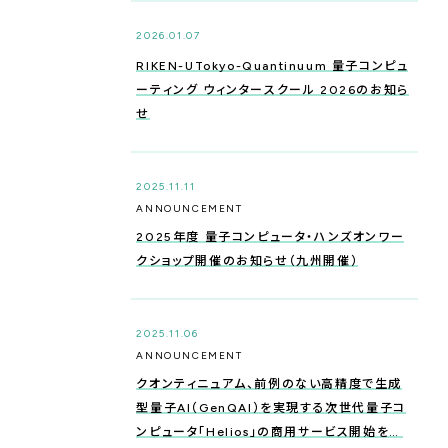
2026.01.07
RIKEN-UTokyo-Quantinuum 量子コンピュ
ーティング ウィンタースクール 2026のお知ら
せ
2025.11.11
ANNOUNCEMENT
2025年度 量子コンピュータ・ハンズオンワー
クショップ開催のお知らせ（九州開催）
2025.11.06
ANNOUNCEMENT
クオンティニュアム、前例のない高精度で生成
型量子AI（GenQAI）を実現する次世代量子コ
ンピュータ「Helios」の商用サービス開始を発