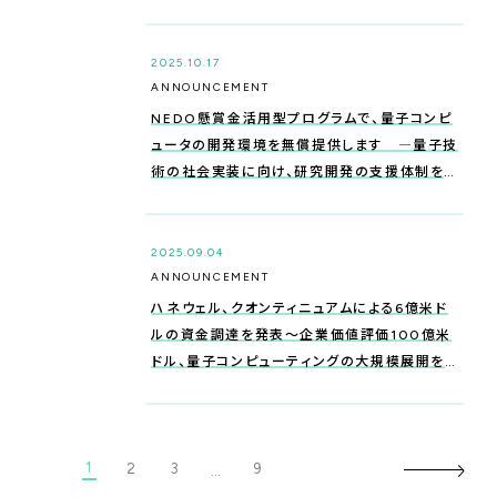
表
2025.10.17
ANNOUNCEMENT
NEDO懸賞金活用型プログラムで、量子コンピ
ュータの開発環境を無償提供します ―量子技
術の社会実装に向け、研究開発の支援体制を
整備しました―
2025.09.04
ANNOUNCEMENT
ハネウェル、クオンティニュアムによる6億米ド
ルの資金調達を発表〜企業価値評価100億米
ドル、量子コンピューティングの大規模展開を
加速〜
1
2
3
9
…