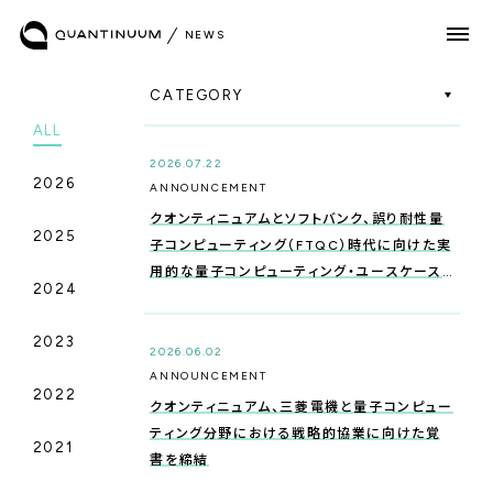
N
E
W
S
CATEGORY
ALL
2026.07.22
QUANTUM COMPUTING
2026
_HARDWARE
ANNOUNCEMENT
クオンティニュアムとソフトバンク、誤り耐性量
2025
子コンピューティング（FTQC）時代に向けた実
用的な量子コンピューティング・ユースケース
QUANTUM COMPUTING
2024
の拡張に関するホワイトペーパーを発表
_SOFTWARE
2023
2026.06.02
ANNOUNCEMENT
2022
QUANTUM COMPUTING
クオンティニュアム、三菱電機と量子コンピュー
_SOFTWARE
ティング分野における戦略的協業に向けた覚
2021
書を締結