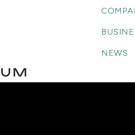
COMPA
QUANTUM COMPUTING
QUANTUM
_SOFTWARE
_R&D
BUSINE
NEWS