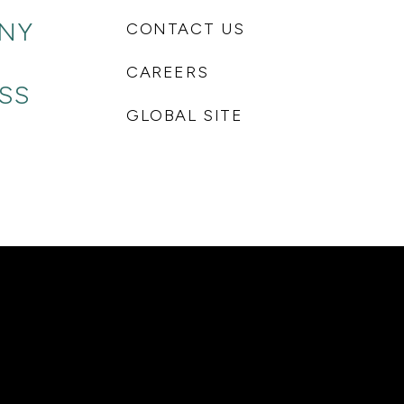
NY
CONTACT US
 COMPUTING
CYBER SECURITY
CAREERS
SS
GLOBAL SITE