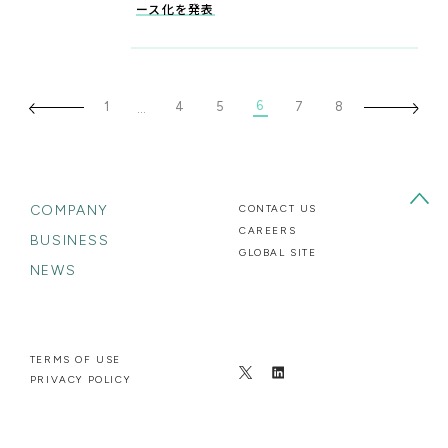
ース化を発表
6
1
4
5
7
8
…
COMPANY
CONTACT US
CAREERS
BUSINESS
GLOBAL SITE
NEWS
TERMS OF USE
PRIVACY POLICY