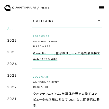
N
E
W
S
CATEGORY
ALL
2022.09.29
QUANTUM COMPUTING
2026
_HARDWARE
ANNOUNCEMENT
HARDWARE
2025
Quantinuum、量子ボリュームで過去最高値で
ある8192を達成
QUANTUM COMPUTING
2024
_SOFTWARE
2023
2022.07.15
ANNOUNCEMENT
2022
RESEARCH
QUANTUM COMPUTING
_SOFTWARE
クオンティニュアム、半導体分野での量子コン
2021
ピュータの応用に向けて JSR と共同研究に着
手